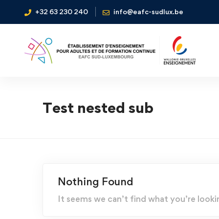
+32 63 230 240
info@eafc-sudlux.be
Test nested sub
Nothing Found
It seems we can’t find what you’re looki