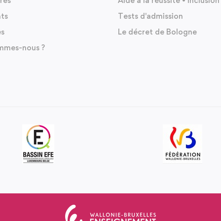
res
Aide à la réussite • Inclusion
nts
Tests d'admission
es
Le décret de Bologne
mmes-nous ?